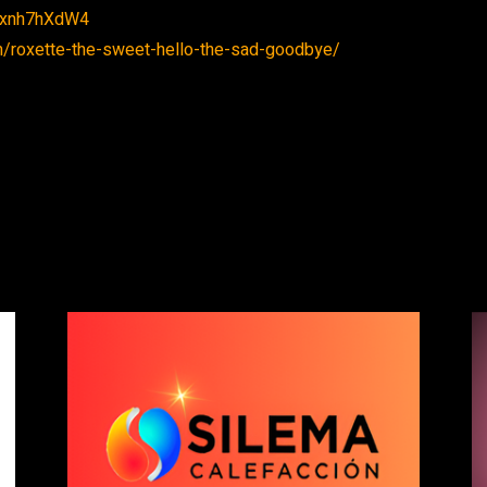
Wxnh7hXdW4
om/roxette-the-sweet-hello-the-sad-goodbye/