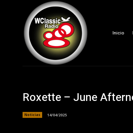
Inicio
Roxette – June After
14/04/2025
Noticias