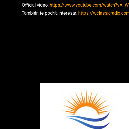
Official video:
https://www.youtube.com/watch?v=_
También te podría interesar:
https://wclassicradio.c