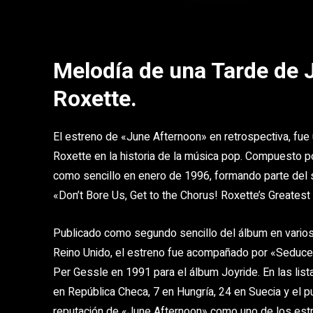
Melodía de una Tarde de 
Roxette.
El estreno de «June Afternoon» en retrospectiva, fue
Roxette en la historia de la música pop. Compuesto p
como sencillo en enero de 1996, formando parte del s
«Don’t Bore Us, Get to the Chorus! Roxette’s Greatest 
Publicado como segundo sencillo del álbum en varios 
Reino Unido, el estreno fue acompañado por «Seduc
Per Gessle en 1991 para el álbum Joyride. En las lis
en República Checa, 7 en Hungría, 24 en Suecia y el
reputación de «June Afternoon» como uno de los est