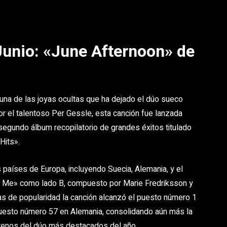
Junio: «June Afternoon» de
 una de las joyas ocultas que ha dejado el dúo sueco
or el talentoso Per Gessle, esta canción fue lanzada
egundo álbum recopilatorio de grandes éxitos titulado
Hits».
países de Europa, incluyendo Suecia, Alemania, y el
e Me» como lado B, compuesto por Marie Fredriksson y
tas de popularidad la canción alcanzó el puesto número 1
 puesto número 57 en Alemania, consolidando aún más la
renos del dúo más destacados del año.