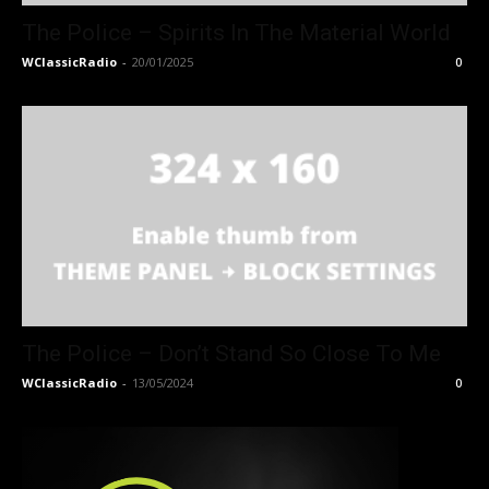
The Police – Spirits In The Material World
WClassicRadio
-
20/01/2025
0
The Police – Don’t Stand So Close To Me
WClassicRadio
-
13/05/2024
0