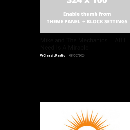
Mike and The Mechanics – All I
Need Is A Miracle
WClassicRadio
-
08/07/2024