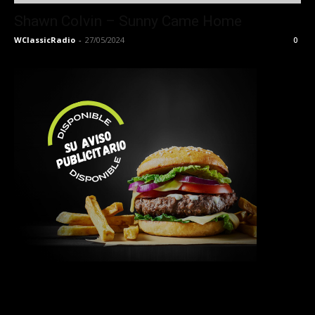
Shawn Colvin – Sunny Came Home
WClassicRadio
-
27/05/2024
0