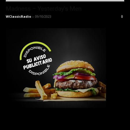
Madness – Yesterday’s Men
WClassicRadio
-
09/10/2023
0